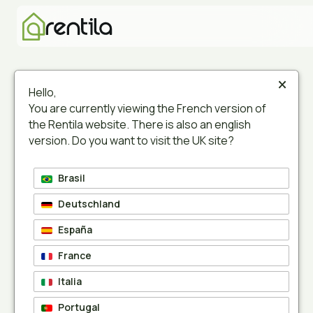
×
Hello,
3 560
propriétaires inscrits le mois dernier !

You are currently viewing the French version of
the Rentila website. There is also an english
Gérez vos biens
version. Do you want to visit the UK site?
immobiliers avec le
Brasil
meilleur logiciel gratuit
Deutschland
de gestion locative
España
immobilière
France
Italia
Rentila est le meilleur logiciel de gestion
locative immobilière en ligne. Suivi des loyers et
Portugal