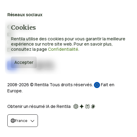
Réseaux sociaux
Cookies
Facebook

X

Rentila utilise des cookies pour vous garantir la meilleure
Instagram

expérience sur notre site web. Pour en savoir plus,
consultez la page
Confidentialité
.
LinkedIn

Accepter
2008-2026 © Rentila Tous droits réservés.
Fait en
Europe.
Obtenir un résumé IA de Rentila
France

