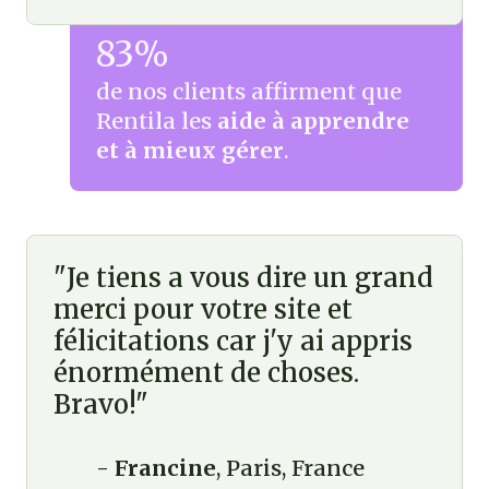
83%
de nos clients affirment que
Rentila les
aide à apprendre
et à mieux gérer
.
"Je tiens a vous dire un grand
merci pour votre site et
félicitations car j'y ai appris
énormément de choses.
Bravo!"
-
Francine
, Paris, France