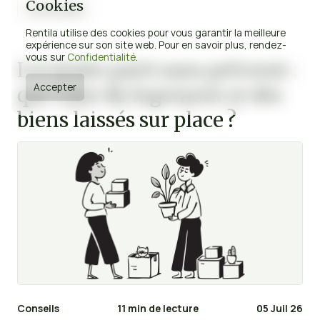
Cookies
Lire la suite
Rentila utilise des cookies pour vous garantir la meilleure
expérience sur son site web. Pour en savoir plus, rendez-
vous sur
Confidentialité
.
Locataire parti sans prévenir :
Accepter
que faire du logement et des
biens laissés sur place ?
Conseils
11 min de lecture
05 Juil 26