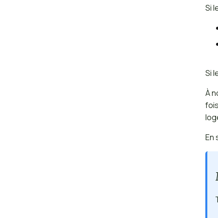
Si 
Si 
À n
foi
log
En 