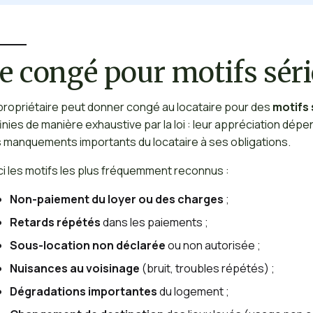
e congé pour motifs séri
propriétaire peut donner congé au locataire pour des
motifs 
inies de manière exhaustive par la loi : leur appréciation dé
 manquements importants du locataire à ses obligations.
ci les motifs les plus fréquemment reconnus :
Non-paiement du loyer ou des charges
;
Retards répétés
dans les paiements ;
Sous-location non déclarée
ou non autorisée ;
Nuisances au voisinage
(bruit, troubles répétés) ;
Dégradations importantes
du logement ;