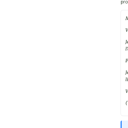
pro
M
V
J
l
P
J
l
V
(