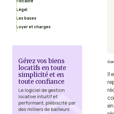
Fiscalité
Légal
Les bases
Loyer et charges
Gérez vos biens
Con
locatifs en toute
Il
simplicité et en
toute confiance
re
ré
Le logiciel de gestion
locative intuitif et
co
performant, plébiscité par
en
des milliers de bailleurs
ré