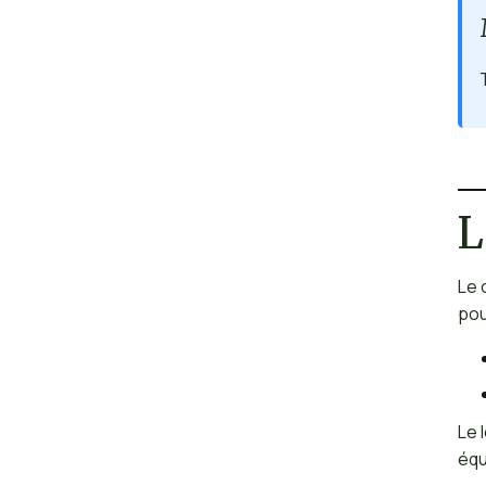
L
Le 
pou
Le 
équ