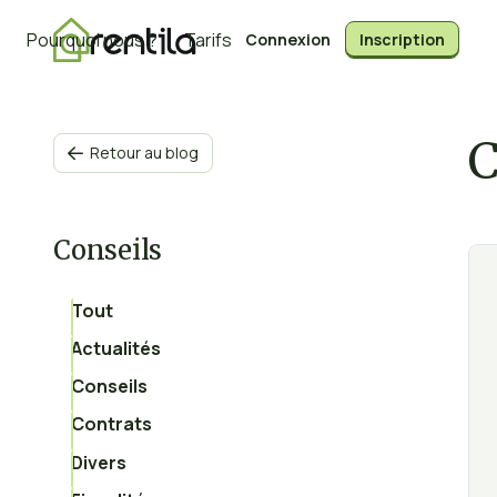
Pourquoi nous ?
Tarifs
Connexion
Inscription
C
Retour au blog

Conseils
Tout
Actualités
Conseils
Contrats
Divers