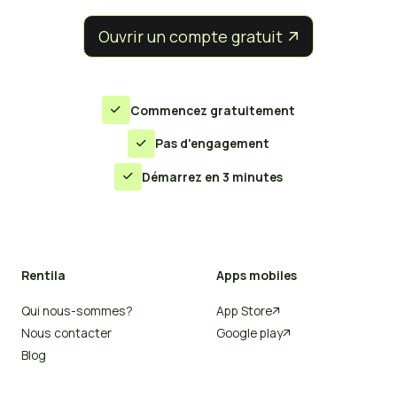
Ouvrir un compte gratuit


Commencez gratuitement

Pas d'engagement

Démarrez en 3 minutes

Rentila
Apps mobiles
Qui nous-sommes?
App Store

Nous contacter
Google play

Blog