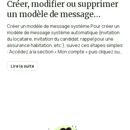
Créer, modifier ou supprimer
un modèle de message
système
Créer un modèle de message système Pour créer un
modèle de message système automatique (invitation
du locataire, invitation du candidat, rappel pour une
assurance habitation, etc.), suivez ces étapes simples
: Accédez à la section « Mon compte » puis cliquez sur
« Messages système » et enfin sur le bouton
« Nouveau modèle ». Lorsque vous créez un modèle
Lire la suite
personnalisé,