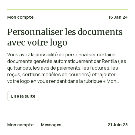
Mon compte
16 Jan 24
Personnaliser les documents
avec votre logo
Vous avez la possibilité de personnaliser certains
documents générés automatiquement par Rentila (les
quittances, les avis de paiements, les factures, les
reçus, certains modèles de courriers) et rajouter
votre logo en vous rendant dans la rubrique « Mon
compte ». Pour les propriétaires ajoutés dans la
section « Multi-propriétaires », chacun peut également
Lire la suite
avoir son propre logo. Pour modifier
Mon compte
Messages
21 Juin 25