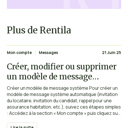
Plus de Rentila
Mon compte
Messages
21 Juin 25
Créer, modifier ou supprimer
un modèle de message
système
Créer un modèle de message système Pour créer un
modèle de message système automatique (invitation
du locataire, invitation du candidat, rappel pour une
assurance habitation, etc.), suivez ces étapes simples
: Accédez à la section « Mon compte » puis cliquez sur
« Messages système » et enfin sur le bouton
« Nouveau modèle ». Lorsque vous créez un modèle
Lire la suite