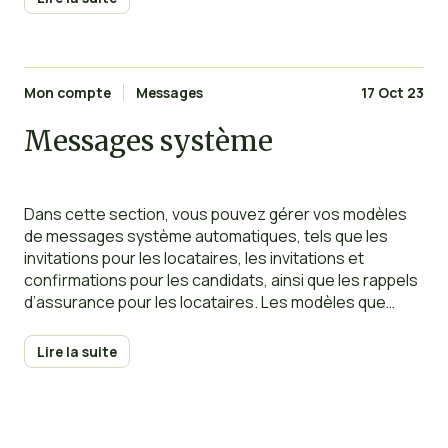
personnalisé,
Mon compte
Messages
17 Oct 23
Messages système
Dans cette section, vous pouvez gérer vos modèles
de messages système automatiques, tels que les
invitations pour les locataires, les invitations et
confirmations pour les candidats, ainsi que les rappels
d’assurance pour les locataires. Les modèles que
vous créez seront utilisés en remplacement des
modèles automatiques par défaut. Lorsque vous
Lire la suite
créez un modèle personnalisé, il