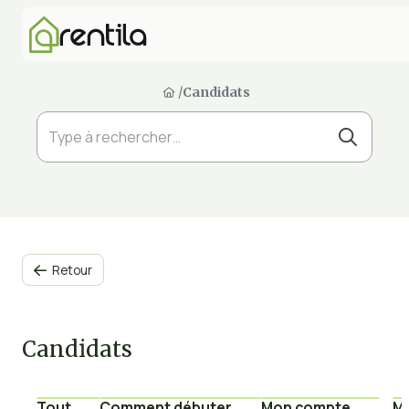
/
Candidats
Retour

Candidats
Tout
Comment débuter
Mon compte
Mu