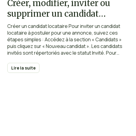
Créer, modifier, inviter ou
supprimer un candidat
locataire
Créer un candidat locataire Pour inviter un candidat
locataire à postuler pour une annonce, suivez ces
étapes simples : Accédez à la section « Candidats »
puis cliquez sur « Nouveau candidat ». Les candidats
invités sont répertoriés avec le statut Invité. Pour
chaque candidat locataire, vous avez la possibilité de
saisir les informations suivantes
Lire la suite