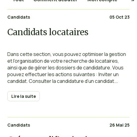
Candidats
05 Oct 23
Candidats locataires
Dans cette section, vous pouvez optimiser la gestion
et l’organisation de votre recherche de locataires,
ainsi que de gérer les dossiers de candidature. Vous
pouvez effectuer les actions suivantes : Inviter un
candidat. Consulter la candidature d’un candidat.
Changer l’état d’un candidat (retenir, confirmer,
rejeter). Supprimer un candidat. Vous avez la
Lire la suite
possibilité de filtrer les
Candidats
26 Mai 25