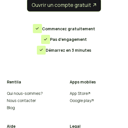
Ouvrir un compte gratuit


Commencez gratuitement

Pas d'engagement

Démarrez en 3 minutes

Rentila
Apps mobiles
Qui nous-sommes?
App Store

Nous contacter
Google play

Blog
Aide
Legal