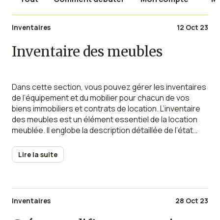
Inventaires
12 Oct 23
Inventaire des meubles
Dans cette section, vous pouvez gérer les inventaires
de l’équipement et du mobilier pour chacun de vos
biens immobiliers et contrats de location. L’inventaire
des meubles est un élément essentiel de la location
meublée. Il englobe la description détaillée de l’état
ainsi que la liste complète des éléments d’équipement
mobilier, incluant les meubles, la vaisselle,
Lire la suite
Inventaires
28 Oct 23