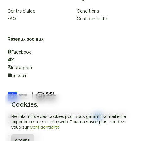
Centre d'aide
Conditions
FAQ
Confidentialité
Réseaux sociaux
Facebook

X

Instagram

Linkedin

Cookies.
2008-2026 © Rentila Tous droits réservés.
Fabriqué en
Rentila utilise des cookies pour vous garantir la meilleure
expérience sur son site web. Pour en savoir plus, rendez-
Europe.
vous sur
Confidentialité
.
Accept.