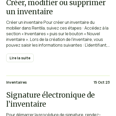
Créer, modifier ou supprimer
un inventaire
Créer un inventaire Pour créer un inventaire du
mobilier dans Rentila, suivez ces étapes : Accédez à la
section « Inventaires » puis sur le bouton « Nouvel
inventaire ». Lors de la création de l’inventaire, vous
pouvez saisir les informations suivantes : L’identifiant,
Le bien, Le contrat de location, Les pièces, Les
éléments et
Lire la suite
Inventaires
15 Oct 23
Signature électronique de
l’inventaire
Pour démarrer la procédure de signature, rendez-