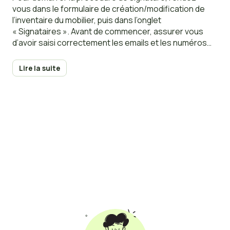
vous dans le formulaire de création/modification de
l’inventaire du mobilier, puis dans l’onglet
« Signataires ». Avant de commencer, assurer vous
d’avoir saisi correctement les emails et les numéros
mobiles de tous les signataires. Voici, en quelques
étapes simples, le déroulement d’une signature
Lire la suite
numérique sur Rentila : Le bailleur peut initier