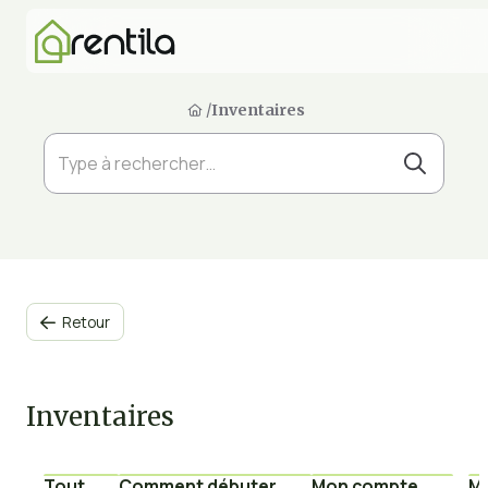
/
Inventaires
Retour

Inventaires
Tout
Comment débuter
Mon compte
Mu