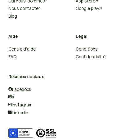
Qui nous-sommes?
App Store

Nous contacter
Google play

Blog
Aide
Legal
Centre d'aide
Conditions
FAQ
Confidentialité
Réseaux sociaux
Facebook

X

Instagram

Linkedin
