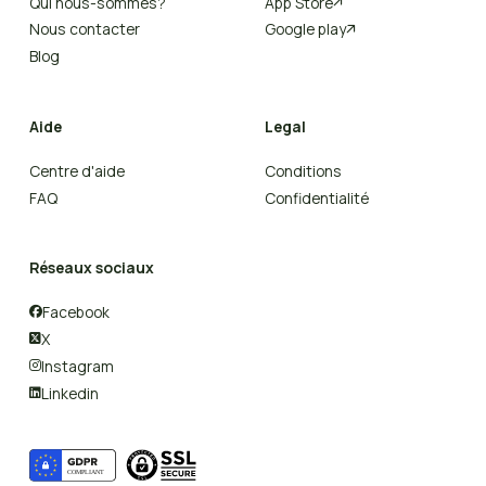
Qui nous-sommes?
App Store

Nous contacter
Google play

Blog
Aide
Legal
Centre d'aide
Conditions
FAQ
Confidentialité
Réseaux sociaux
Facebook

X

Instagram

Linkedin
