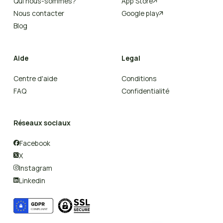
Qui nous-sommes?
App Store

Nous contacter
Google play

Blog
Aide
Legal
Centre d'aide
Conditions
FAQ
Confidentialité
Réseaux sociaux
Facebook

X

Instagram

Linkedin
