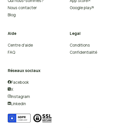
Qui nous-sommes?
App Store

Nous contacter
Google play

Blog
Aide
Legal
Centre d'aide
Conditions
FAQ
Confidentialité
Réseaux sociaux
Facebook

X

Instagram

Linkedin
