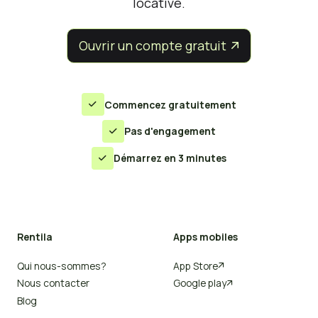
locative.
Ouvrir un compte gratuit


Commencez gratuitement

Pas d'engagement

Démarrez en 3 minutes

Rentila
Apps mobiles
Qui nous-sommes?
App Store

Nous contacter
Google play

Blog