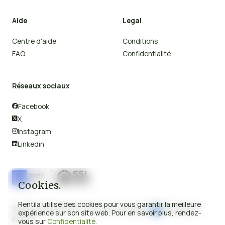
Aide
Legal
Centre d'aide
Conditions
FAQ
Confidentialité
Réseaux sociaux
Facebook

X

Instagram

Linkedin

Cookies.
Rentila utilise des cookies pour vous garantir la meilleure
2008-2026 © Rentila Tous droits réservés.
Fabriqué en
expérience sur son site web. Pour en savoir plus, rendez-
Europe.
vous sur
Confidentialité
.