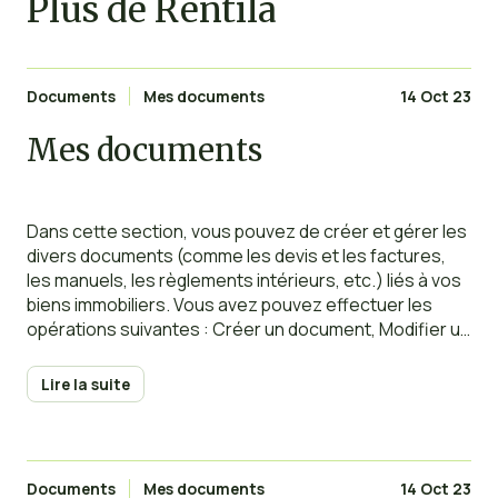
Plus de Rentila
Documents
Mes documents
14 Oct 23
Mes documents
Dans cette section, vous pouvez de créer et gérer les
divers documents (comme les devis et les factures,
les manuels, les règlements intérieurs, etc.) liés à vos
biens immobiliers. Vous avez pouvez effectuer les
opérations suivantes : Créer un document, Modifier un
document, Télécharger un document, Archiver un
document, Supprimer un document. Vous pouvez
Lire la suite
filtrer
Documents
Mes documents
14 Oct 23