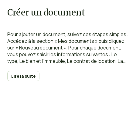
Créer un document
Pour ajouter un document, suivez ces étapes simples :
Accédez à la section « Mes documents » puis cliquez
sur « Nouveau document ». Pour chaque document,
vous pouvez saisir les informations suivantes : Le
type, Le bien et l’immeuble, Le contrat de location, La
description, La date, Activer le partage du document
avec les locataires. Les formats de
Lire la suite