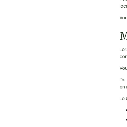
loc
Vou
M
Lor
con
Vou
De 
en 
Le 