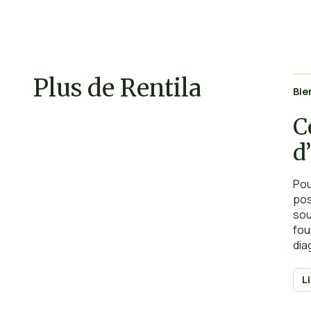
Plus de Rentila
Bie
C
d
c
Pou
pos
sou
fou
dia
cer
ent
L
Dia