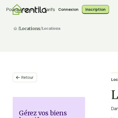
Pourquoi nous ?
Tarifs
Connexion
Inscription
Locations
/
/
Locations
Retour

Loc
L
Dan
Gérez vos biens