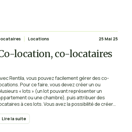
Locataires
Locations
25 Mai 25
Co-location, co-locataires
Avec Rentila, vous pouvez facilement gérer des co-
locations. Pour ce faire, vous devez créer un ou
plusieurs « lots » (un lot pouvant représenter un
appartement ou une chambre), puis attribuer des
locataires à ces lots. Vous avez la possibilité de créer
une location commune, impliquant un bail commun où un
lot est loué à plusieurs locataires.
Lire la suite