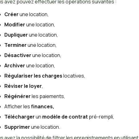
s avez pouvez effectuer les opérations suivantes :
Créer
une location,
Modifier
une location,
Dupliquer
une location,
Terminer
une location,
Désactiver
une location,
Archiver
une location,
Régulariser les charges
locatives,
Réviser le loyer
,
Régénérer
les paiements,
Afficher les
finances,
Télécharger
un
modèle de contrat
pré-rempli,
Supprimer
une location.
s avez la possibilité de filtrer les enregistrements en utilisant