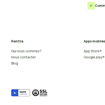
Comm

Rentila
Apps mobile
Qui nous-sommes?
App Store

Nous contacter
Google play

Blog