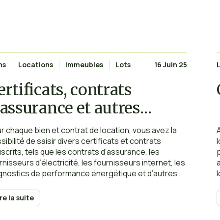
ns
Locations
Immeubles
Lots
16 Juin 25
ertificats, contrats
’assurance et autres
ontrats
r chaque bien et contrat de location, vous avez la
sibilité de saisir divers certificats et contrats
scrits, tels que les contrats d’assurance, les
rnisseurs d’électricité, les fournisseurs internet, les
gnostics de performance énergétique et d’autres
tificats divers. Dans la fiche du bien, vous pouvez
rer ces informations dans l’onglet « Contrats et
ire la suite
gnostics », qui regroupe