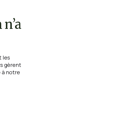
 n’a
t les
rs gèrent
 à notre