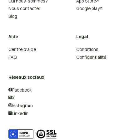
Qui nous-sommes?
App Store

Nous contacter
Google play

Blog
Aide
Legal
Centre d'aide
Conditions
FAQ
Confidentialité
Réseaux sociaux
Facebook

X

Instagram

Linkedin
