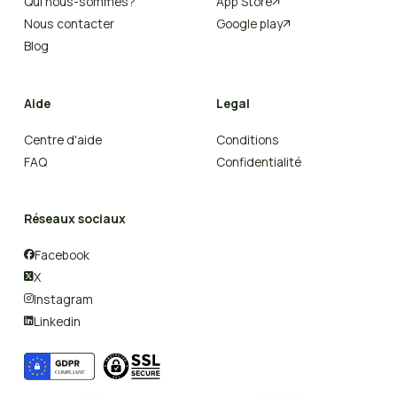
Qui nous-sommes?
App Store

Nous contacter
Google play

Blog
Aide
Legal
Centre d'aide
Conditions
FAQ
Confidentialité
Réseaux sociaux
Facebook

X

Instagram

Linkedin
