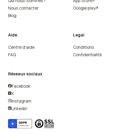
Qui nous-sommes?
App Store

Nous contacter
Google play

Blog
Aide
Legal
Centre d'aide
Conditions
FAQ
Confidentialité
Réseaux sociaux
Facebook

X

Instagram

Linkedin
