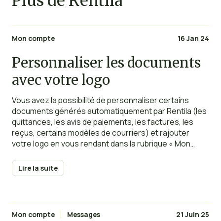
Plus de Rentila
Mon compte
16 Jan 24
Personnaliser les documents
avec votre logo
Vous avez la possibilité de personnaliser certains
documents générés automatiquement par Rentila (les
quittances, les avis de paiements, les factures, les
reçus, certains modèles de courriers) et rajouter
votre logo en vous rendant dans la rubrique « Mon
compte ». Pour les propriétaires ajoutés dans la
section « Multi-propriétaires », chacun peut également
Lire la suite
avoir son propre logo. Pour modifier
Mon compte
Messages
21 Juin 25