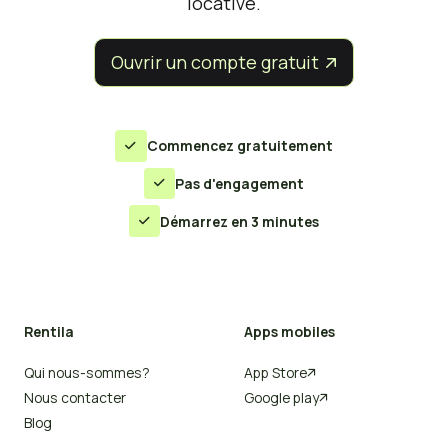
locative.
Ouvrir un compte gratuit


Commencez gratuitement

Pas d'engagement

Démarrez en 3 minutes

Rentila
Apps mobiles
Qui nous-sommes?
App Store

Nous contacter
Google play

Blog