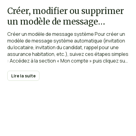
Créer, modifier ou supprimer
un modèle de message
système
Créer un modèle de message système Pour créer un
modèle de message système automatique (invitation
du locataire, invitation du candidat, rappel pour une
assurance habitation, etc.), suivez ces étapes simples
: Accédez à la section « Mon compte » puis cliquez sur
« Messages système » et enfin sur le bouton
« Nouveau modèle ». Lorsque vous créez un modèle
Lire la suite
personnalisé,