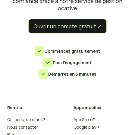
confiance grâce à notre service de gestion
locative.
Ouvrir un compte gratuit


Commencez gratuitement

Pas d'engagement

Démarrez en 3 minutes

Rentila
Apps mobiles
Qui nous-sommes?
App Store

Nous contacter
Google play

Blog