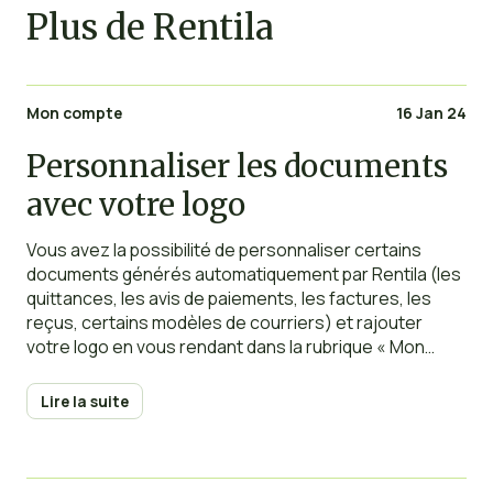
Plus de Rentila
Mon compte
16 Jan 24
Personnaliser les documents
avec votre logo
Vous avez la possibilité de personnaliser certains
documents générés automatiquement par Rentila (les
quittances, les avis de paiements, les factures, les
reçus, certains modèles de courriers) et rajouter
votre logo en vous rendant dans la rubrique « Mon
compte ». Pour les propriétaires ajoutés dans la
section « Multi-propriétaires », chacun peut également
Lire la suite
avoir son propre logo. Pour modifier