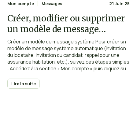
Mon compte
Messages
21 Juin 25
Créer, modifier ou supprimer
un modèle de message
système
Créer un modèle de message système Pour créer un
modèle de message système automatique (invitation
du locataire, invitation du candidat, rappel pour une
assurance habitation, etc.), suivez ces étapes simples
: Accédez à la section « Mon compte » puis cliquez sur
« Messages système » et enfin sur le bouton
« Nouveau modèle ». Lorsque vous créez un modèle
Lire la suite
personnalisé,