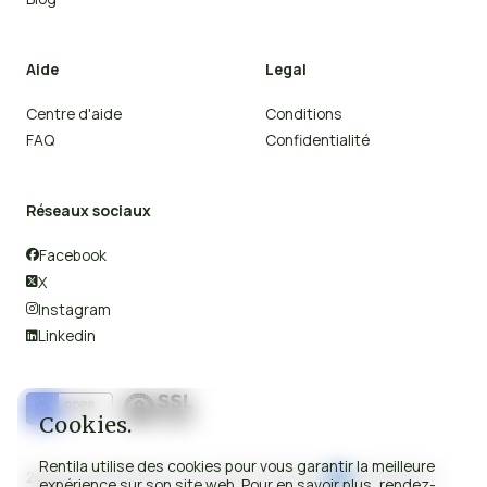
Aide
Legal
Centre d'aide
Conditions
FAQ
Confidentialité
Réseaux sociaux
Facebook

X

Instagram

Linkedin

Cookies.
Rentila utilise des cookies pour vous garantir la meilleure
2008-2026 © Rentila Tous droits réservés.
Fabriqué en
expérience sur son site web. Pour en savoir plus, rendez-