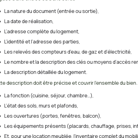
La nature du document (entrée ou sortie),
La date de réalisation,
L’adresse complète du logement,
L’identité et l’adresse des parties,
Les relevés des compteurs d’eau, de gaz et d’électricité,
Le nombre et la description des clés ou moyens d’accès re
La description détaillée du logement.
te description doit être précise et couvrir l’ensemble du bien
La fonction (cuisine, séjour, chambre…),
L’état des sols, murs et plafonds,
Les ouvertures (portes, fenêtres, balcon),
Les équipements présents (placards, chauffage, prises, in
Et, pour une location meublée, l’inventaire complet du mobil