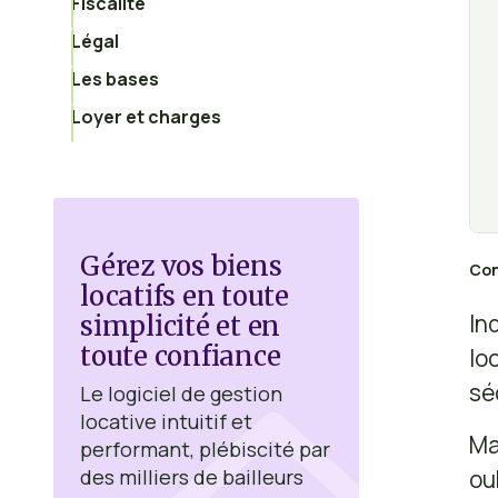
Fiscalité
Légal
Les bases
Loyer et charges
Gérez vos biens
Con
locatifs en toute
In
simplicité et en
toute confiance
lo
sé
Le logiciel de gestion
locative intuitif et
Ma
performant, plébiscité par
ou
des milliers de bailleurs