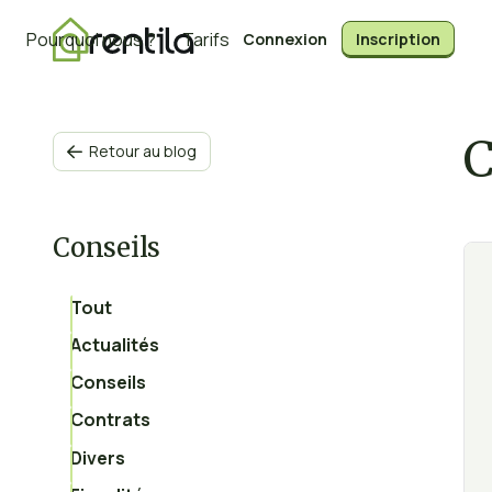
Pourquoi nous ?
Tarifs
Connexion
Inscription
C
Retour au blog

Conseils
Tout
Actualités
Conseils
Contrats
Divers