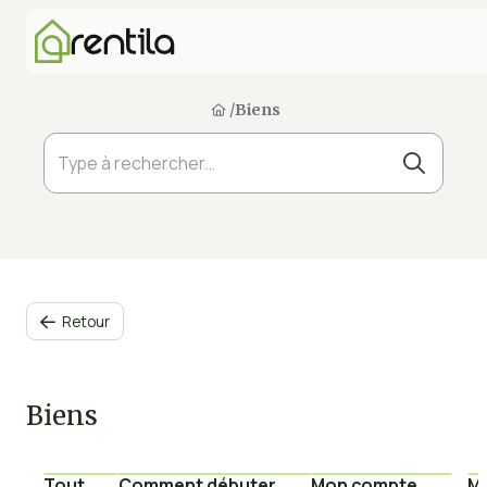
/
Biens
Retour

Biens
Tout
Comment débuter
Mon compte
Mu