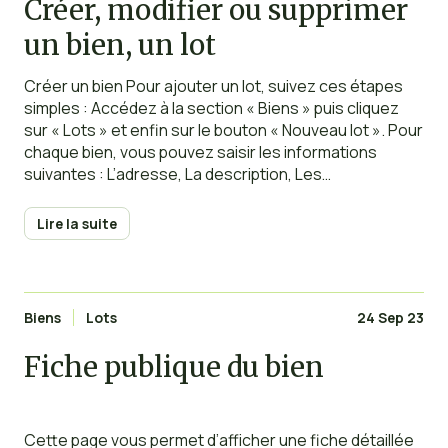
Créer, modifier ou supprimer
un bien, un lot
Créer un bien Pour ajouter un lot, suivez ces étapes
simples : Accédez à la section « Biens » puis cliquez
sur « Lots » et enfin sur le bouton « Nouveau lot ». Pour
chaque bien, vous pouvez saisir les informations
suivantes : L’adresse, La description, Les
équipements, Les informations financières, Les
informations administratives, Les contracts,
Lire la suite
ceryificats et diagnostics, Les
Biens
Lots
24 Sep 23
Fiche publique du bien
Cette page vous permet d’afficher une fiche détaillée