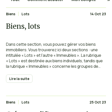
Biens
Lots
14 Oct 23
Biens, lots
Dans cette section, vous pouvez gérer vos biens
immobiliers. Vous trouverez ici deux sections : une
intitulée « Lots » et l’autre « Immeubles ». La rubrique
« Lots » est destinée aux biens individuels, tandis que
la rubrique « Immeubles » concerne les groupes de
biens que vous avez précédemment créés en tant que
lots. Dans la section « Lots », vous avez pouvez
Lire la suite
Biens
Lots
25 Oct 23