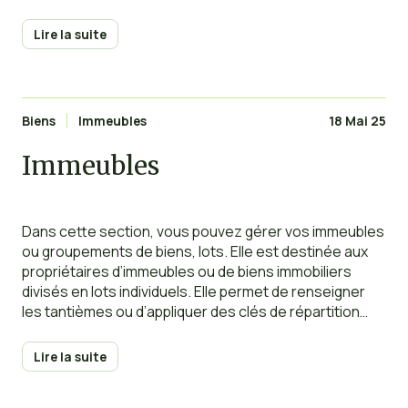
d’autres certificats divers. Dans la fiche du bien, vous
pouvez entrer ces informations dans l’onglet
Lire la suite
« Contrats et Diagnostics », qui regroupe
Biens
Immeubles
18 Mai 25
Immeubles
Dans cette section, vous pouvez gérer vos immeubles
ou groupements de biens, lots. Elle est destinée aux
propriétaires d’immeubles ou de biens immobiliers
divisés en lots individuels. Elle permet de renseigner
les tantièmes ou d’appliquer des clés de répartition
particulières, ce qui facilite la répartition des dépenses
communes. Vous avez pouvez effectuer les
Lire la suite
opérations suivantes