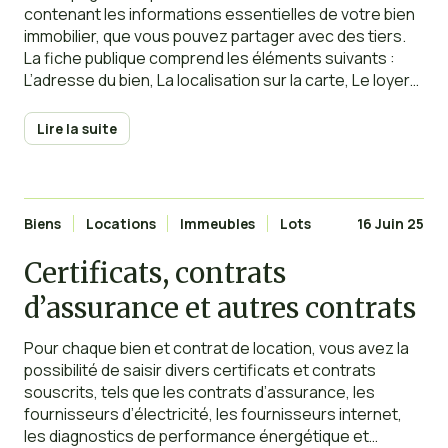
contenant les informations essentielles de votre bien
immobilier, que vous pouvez partager avec des tiers.
La fiche publique comprend les éléments suivants :
L’adresse du bien, La localisation sur la carte, Le loyer
et les charges, Une description détaillée et la liste des
équipements, Les photos du
Lire la suite
Biens
Locations
Immeubles
Lots
16 Juin 25
Certificats, contrats
d’assurance et autres contrats
Pour chaque bien et contrat de location, vous avez la
possibilité de saisir divers certificats et contrats
souscrits, tels que les contrats d’assurance, les
fournisseurs d’électricité, les fournisseurs internet,
les diagnostics de performance énergétique et