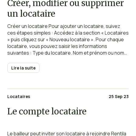
Créer, modifier ou supprimer
un locataire
Créer un locataire Pour ajouter un locataire, suivez
ces étapes simples : Accédez à la section « Locataires
» puis cliquez sur « Nouveau locataire ». Pour chaque
locataire, vous pouvez saisir les informations
suivantes : Type du locataire. Nom et prénom ou nom
de la société. Adresse e-mail (si vous souhaitez inviter
votre locataire).
Lire la suite
Locataires
25 Sep 23
Le compte locataire
Le bailleur peut inviter son locataire à rejoindre Rentila