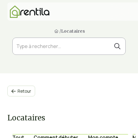
/
Locataires
Retour

Locataires
Tout
Comment débuter
Mon compte
Mu