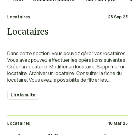
Locataires
25 Sep 23
Locataires
Dans cette section, vous pouvez gérer vos locataires.
Vous avez pouvez effectuer les opérations suivantes :
Créer un locataire. Modifier un locataire. Supprimer un
locataire. Archiver un locataire. Consulter la fiche du
locataire. Vous avez la possibilité de filtrer les
enregistrements en utilisant divers critères
(propriétaire, bien). Vous avez la possibilité d’exporter
Lire la suite
vos enregistrements via
Locataires
10 Mar 25