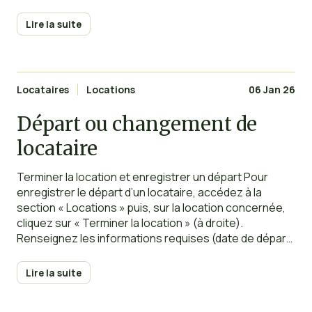
une location commune, impliquant un bail commun où
un lot est loué à plusieurs locataires.
Lire la suite
Locataires
Locations
06 Jan 26
Départ ou changement de
locataire
Terminer la location et enregistrer un départ Pour
enregistrer le départ d’un locataire, accédez à la
section « Locations » puis, sur la location concernée,
cliquez sur « Terminer la location » (à droite).
Renseignez les informations requises (date de départ,
dépôt de garantie à restituer, dernière quittance,
nouvelle adresse), puis cliquez sur « Sauvegarder ».
Lire la suite
Une fois le