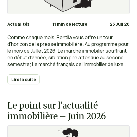
Actualités
11 min de lecture
23 Juil 26
Comme chaque mois, Rentila vous offre un tour
d’horizon de la presse immobilière. Au programme pour
le mois de Juillet 2026: Le marché immobilier souffrant
en début d’année, situation pire attendue au second
semestre; Le marché français de l’immobilier de luxe
pèse 6 milliards d’euros en 2025; LMNP au régime réel :
toutes les charges que vous pouvez déduire en 2026;
Lire la suite
Pourquoi la hausse des taux de la BCE ne change
(presque) rien; Canicule : un locataire peut-il exiger
une baisse de loyer si son logement devient invivable
Le point sur l’actualité
?…
immobilière – Juin 2026