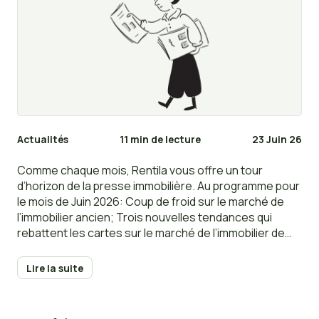
Actualités
11 min de lecture
23 Juin 26
Comme chaque mois, Rentila vous offre un tour
d’horizon de la presse immobilière. Au programme pour
le mois de Juin 2026: Coup de froid sur le marché de
l’immobilier ancien; Trois nouvelles tendances qui
rebattent les cartes sur le marché de l’immobilier de
luxe; Quand faut-il déclarer l’occupation de vos biens
immobiliers ?; Les banques prêtent toujours, à
Lire la suite
condition d’activer les bons leviers; Faut-il encore
louer en meublé ?; Quels critères peuvent justifier un
complément de loyer ?…