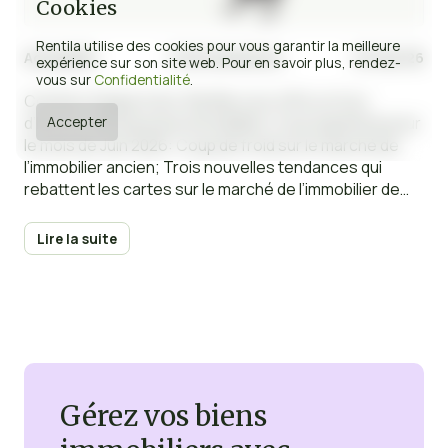
Cookies
Rentila utilise des cookies pour vous garantir la meilleure
Actualités
11 min de lecture
23 Juin 26
expérience sur son site web. Pour en savoir plus, rendez-
vous sur
Confidentialité
.
Comme chaque mois, Rentila vous offre un tour
d’horizon de la presse immobilière. Au programme pour
Accepter
le mois de Juin 2026: Coup de froid sur le marché de
l’immobilier ancien; Trois nouvelles tendances qui
rebattent les cartes sur le marché de l’immobilier de
luxe; Quand faut-il déclarer l’occupation de vos biens
immobiliers ?; Les banques prêtent toujours, à
Lire la suite
condition d’activer les bons leviers; Faut-il encore
louer en meublé ?; Quels critères peuvent justifier un
complément de loyer ?…
Gérez vos biens