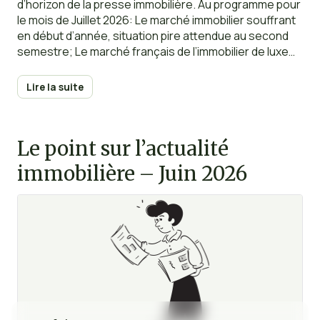
d’horizon de la presse immobilière. Au programme pour
le mois de Juillet 2026: Le marché immobilier souffrant
en début d’année, situation pire attendue au second
semestre; Le marché français de l’immobilier de luxe
pèse 6 milliards d’euros en 2025; LMNP au régime réel :
toutes les charges que vous pouvez déduire en 2026;
Lire la suite
Pourquoi la hausse des taux de la BCE ne change
(presque) rien; Canicule : un locataire peut-il exiger
une baisse de loyer si son logement devient invivable
Le point sur l’actualité
?…
immobilière – Juin 2026