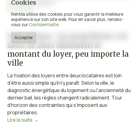
Cookies
Le débat est relancé.
Lire la suite
→
Rentila utilise des cookies pour vous garantir la meilleure
expérience sur son site web. Pour en savoir plus, rendez-
vous sur
Confidentialité
.
Vrai ou faux : Un propriétaire a le
Accepter
droit de fixer librement le
montant du loyer, peu importe la
ville
La fixation des loyers entre deux locataires est loin
d’être aussi simple qu’il n’y paraît. Selon la ville, le
diagnostic énergétique du logement ou l’ancienneté du
dernier bail, les règles changent radicalement. Tour
d’horizon des contraintes qui s’imposent aux
propriétaires.
Lire la suite
→