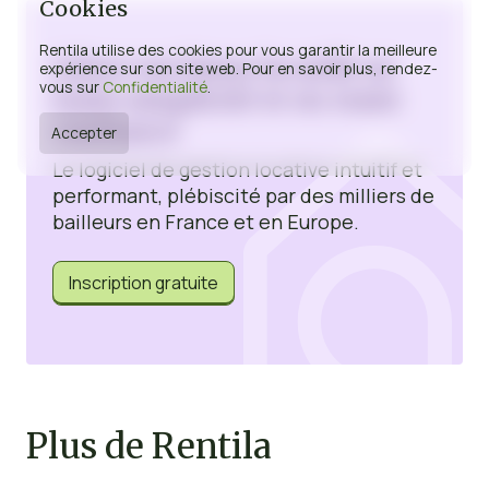
Cookies
Rentila utilise des cookies pour vous garantir la meilleure
Gérez vos biens locatifs en
expérience sur son site web. Pour en savoir plus, rendez-
vous sur
Confidentialité
.
toute simplicité et en toute
confiance
Accepter
Le logiciel de gestion locative intuitif et
performant, plébiscité par des milliers de
bailleurs en France et en Europe.
Inscription gratuite
Plus de Rentila