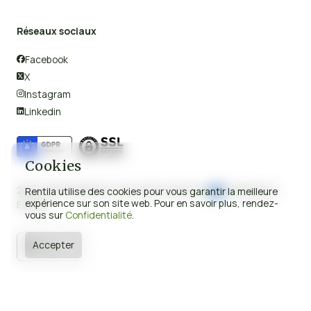
Réseaux sociaux
Facebook

X

Instagram

Linkedin

Cookies
2008-2026 © Rentila Tous droits réservés.
Fabriqué en
Rentila utilise des cookies pour vous garantir la meilleure
expérience sur son site web. Pour en savoir plus, rendez-
Europe.
vous sur
Confidentialité
.
Accepter
France

