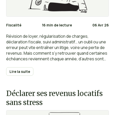
Fiscalité
16 min de lecture
06 Avr 26
Révision de loyer, régularisation de charges,
déclaration fiscale, suivi administratif… un oubli ou une
erreur peut vite entraîner un litige, voire une perte de
revenus. Mais comment s’y retrouver quand certaines
échéances reviennent chaque année, d’autres sont
calées sur la date anniversaire du bail, ou dépendent
d’un événement ponctuel ?
Lire la suite
Déclarer ses revenus locatifs
sans stress