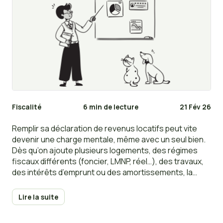
Fiscalité
6 min de lecture
21 Fév 26
Remplir sa déclaration de revenus locatifs peut vite
devenir une charge mentale, même avec un seul bien.
Dès qu’on ajoute plusieurs logements, des régimes
fiscaux différents (foncier, LMNP, réel…), des travaux,
des intérêts d’emprunt ou des amortissements, la
déclaration devient plus technique — et les erreurs
plus faciles.
Lire la suite