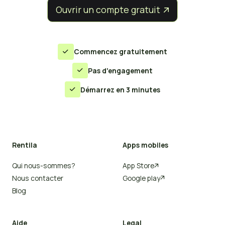
Ouvrir un compte gratuit


Commencez gratuitement

Pas d'engagement

Démarrez en 3 minutes

Rentila
Apps mobiles
Qui nous-sommes?
App Store

Nous contacter
Google play

Blog
Aide
Legal