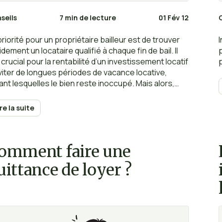
seils
7 min de lecture
01 Fév 12
priorité pour un propriétaire bailleur est de trouver
idement un locataire qualifié à chaque fin de bail. Il
 crucial pour la rentabilité d’un investissement locatif
viter de longues périodes de vacance locative,
ant lesquelles le bien reste inoccupé. Mais alors,
ment trouver efficacement un locataire ?
ire la suite
omment faire une
uittance de loyer ?