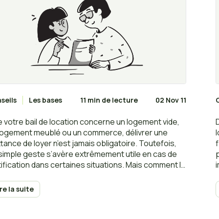
seils
Les bases
11 min de lecture
02 Nov 11
 votre bail de location concerne un logement vide,
logement meublé ou un commerce, délivrer une
ttance de loyer n’est jamais obligatoire. Toutefois,
simple geste s’avère extrêmement utile en cas de
tification dans certaines situations. Mais comment la
iger ? Quels sont les éléments obligatoires qui
vent y figurer ? Quand l’envoyer ?
ire la suite