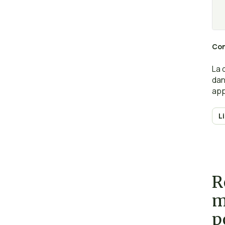
Con
La 
dan
app
L
R
m
p