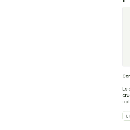
Con
Le 
cru
opt
L