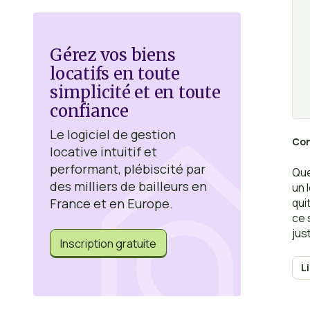
Gérez vos biens
locatifs en toute
simplicité et en toute
confiance
Le logiciel de gestion
Con
locative intuitif et
performant, plébiscité par
Que
des milliers de bailleurs en
un 
qui
France et en Europe.
ce 
jus
Inscription gratuite
réd
doi
L