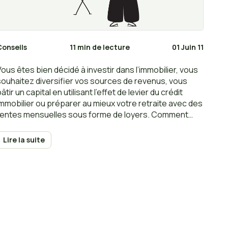
Conseils
11 min de lecture
01 Juin 11
Vous êtes bien décidé à investir dans l’immobilier, vous
souhaitez diversifier vos sources de revenus, vous
âtir un capital en utilisant l’effet de levier du crédit
immobilier ou préparer au mieux votre retraite avec des
rentes mensuelles sous forme de loyers. Comment
réaliser un bon investissement immobilier locatif et
anticiper toutes les étapes de votre projet ?
Lire la suite