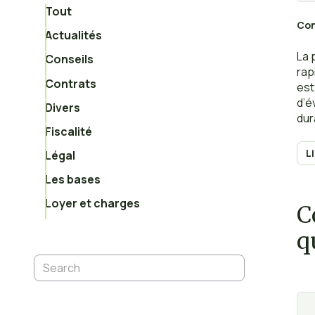
Tout
Con
Actualités
La 
Conseils
rap
Contrats
est
d’é
Divers
dur
Fiscalité
com
L
Légal
Les bases
Loyer et charges
C
q