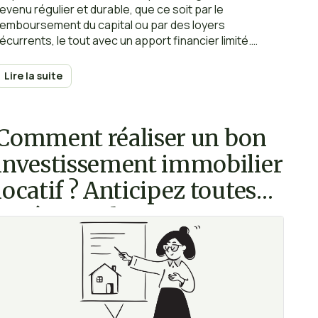
revenu régulier et durable, que ce soit par le
remboursement du capital ou par des loyers
récurrents, le tout avec un apport financier limité.
L’objectif est simple : laisser les locataires financer une
grande partie du projet.
Lire la suite
Comment réaliser un bon
investissement immobilier
ocatif ? Anticipez toutes
les étapes de votre projet