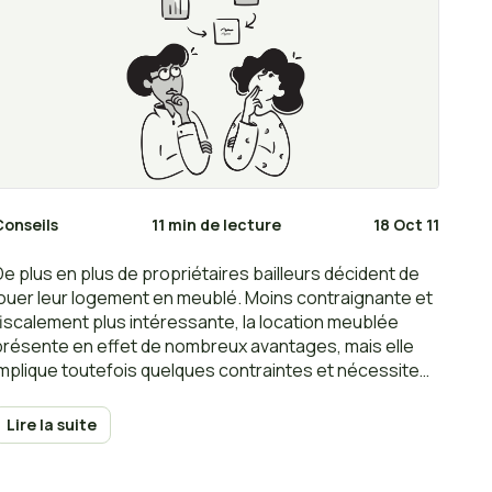
Conseils
11 min de lecture
18 Oct 11
De plus en plus de propriétaires bailleurs décident de
louer leur logement en meublé. Moins contraignante et
fiscalement plus intéressante, la location meublée
présente en effet de nombreux avantages, mais elle
implique toutefois quelques contraintes et nécessite
de respecter certaines règles. Voici les avantages et
inconvénients de la location en meublé.
Lire la suite