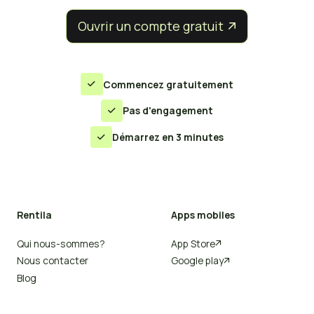
Ouvrir un compte gratuit


Commencez gratuitement

Pas d'engagement

Démarrez en 3 minutes

Rentila
Apps mobiles
Qui nous-sommes?
App Store

Nous contacter
Google play

Blog