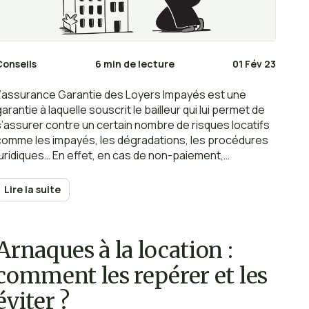
Conseils
6 min de lecture
01 Fév 23
L’assurance Garantie des Loyers Impayés est une
arantie à laquelle souscrit le bailleur qui lui permet de
s’assurer contre un certain nombre de risques locatifs
comme les impayés, les dégradations, les procédures
juridiques… En effet, en cas de non-paiement,
l’assureur s’engage à rembourser au propriétaire les
loyers non touchés dans les plus brefs délais. On vous
Lire la suite
it tout.
Arnaques à la location :
comment les repérer et les
éviter ?