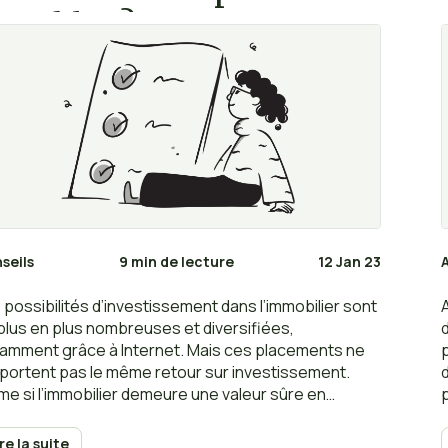
entables ?
seils
9 min de lecture
12 Jan 23
 possibilités d’investissement dans l’immobilier sont
plus en plus nombreuses et diversifiées,
amment grâce à Internet. Mais ces placements ne
portent pas le même retour sur investissement.
e si l’immobilier demeure une valeur sûre en
mes d’investissement, voici les investissements
obiliers les plus rentables en termes de biens et en
ire la suite