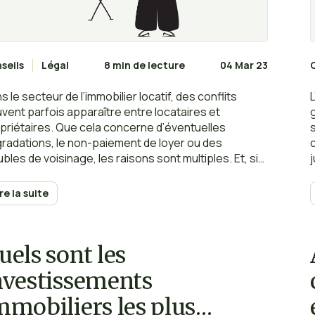
seils
Légal
8 min de lecture
04 Mar 23
s le secteur de l’immobilier locatif, des conflits
vent parfois apparaître entre locataires et
g
priétaires. Que cela concerne d’éventuelles
radations, le non-paiement de loyer ou des
ubles de voisinage, les raisons sont multiples. Et, si
locataire n’a pas le droit de faire tout ce qu’il veut, le
priétaire à son tour ne détient pas tous les droits
ire la suite
 plus.
d
uels sont les
nvestissements
mmobiliers les plus