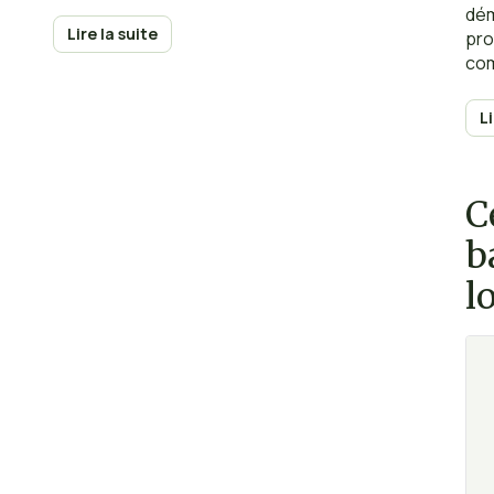
dém
Lire la suite
pro
com
loca
L
C
b
l