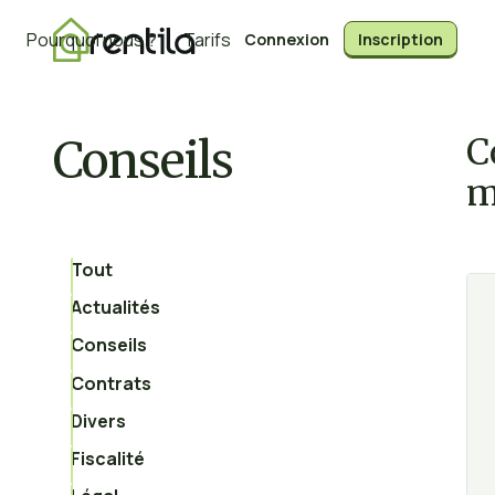
Pourquoi nous ?
Tarifs
Connexion
Inscription
Conseils
C
m
Tout
Actualités
Conseils
Contrats
Divers
Fiscalité