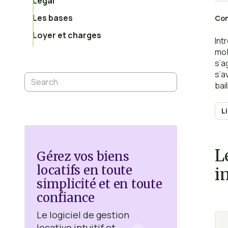
Légal
Les bases
Con
Loyer et charges
Int
mob
s’a
s’a
bai
lou
L
L
Gérez vos biens
locatifs en toute
i
simplicité et en toute
confiance
Le logiciel de gestion
locative intuitif et