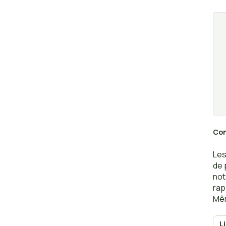
r
Con
Les
de 
not
rap
Mêm
ter
imm
L