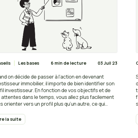
seils
Les bases
6 min de lecture
03 Juil 23
nd on décide de passer à l’action en devenant
estisseur immobilier, il importe de bien identifier son
fil investisseur. En fonction de vos objectifs et de
t
 attentes dans le temps, vous allez plus facilement
s orienter vers un profil plus qu’un autre, ce qui
era dans votre stratégie d’investissement.
ire la suite