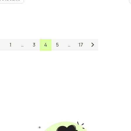
e d’investissement.
1
…
3
4
5
…
17

