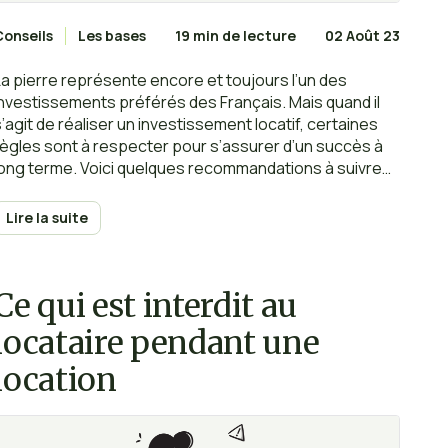
Conseils
Les bases
19 min de lecture
02 Août 23
La pierre représente encore et toujours l’un des
investissements préférés des Français. Mais quand il
s’agit de réaliser un investissement locatif, certaines
règles sont à respecter pour s’assurer d’un succès à
long terme. Voici quelques recommandations à suivre
et quelques astuces auxquelles prêter attention.
Lire la suite
Ce qui est interdit au
locataire pendant une
location