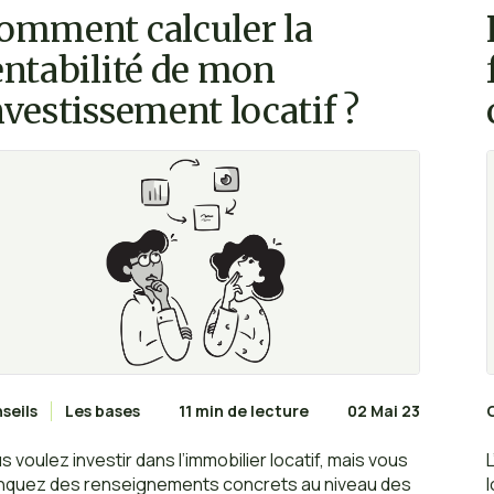
omment calculer la
entabilité de mon
nvestissement locatif ?
seils
Les bases
11 min de lecture
02 Mai 23
s voulez investir dans l’immobilier locatif, mais vous
quez des renseignements concrets au niveau des