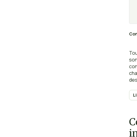
Con
Tou
son
con
cha
des
L
C
i