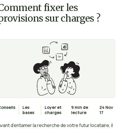
Comment fixer les
provisions sur charges ?
Conseils
Les
Loyer et
9 min de
24 Nov
bases
charges
lecture
17
Avant d’entamer la recherche de votre futur locataire, il