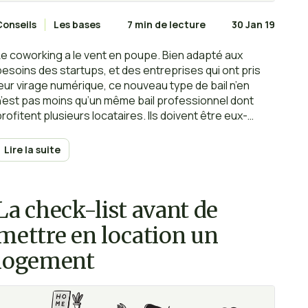
Conseils
Les bases
7 min de lecture
30 Jan 19
Le coworking a le vent en poupe. Bien adapté aux
besoins des startups, et des entreprises qui ont pris
leur virage numérique, ce nouveau type de bail n’en
n’est pas moins qu’un même bail professionnel dont
profitent plusieurs locataires. Ils doivent être eux-
mêmes des professionnels et figurent nominativement
sur le document de location ou sur plusieurs contrats
Lire la suite
séparés. Le montant du loyer est donc réparti entre les
différents locataires en fonction de la surface qu’ils
occupent. Cette disposition est attrayante pour les
La check-list avant de
petites sociétés et celles qui débutent, il convient
cependant de bien en étudier les tenants et les
mettre en location un
aboutissants.
logement