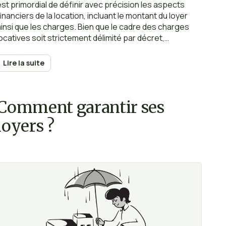
est primordial de définir avec précision les aspects
financiers de la location, incluant le montant du loyer
ainsi que les charges. Bien que le cadre des charges
locatives soit strictement délimité par décret,
l’estimation de leur montant nécessite de prendre en
compte différents paramètres fluctuants. Une
Lire la suite
évaluation juste et réaliste des provisions sur charges
est essentielle pour prévenir tout désaccord avec
votre locataire lors de la régularisation annuelle. Cet
Comment garantir ses
article aborde les méthodes efficaces pour calculer
ces provisions …
loyers ?