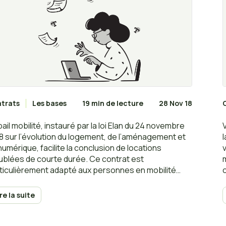
trats
Les bases
19 min de lecture
28 Nov 18
bail mobilité, instauré par la loi Elan du 24 novembre
8 sur l’évolution du logement, de l’aménagement et
numérique, facilite la conclusion de locations
blées de courte durée. Ce contrat est
ticulièrement adapté aux personnes en mobilité
fessionnelle, telles que celles en formation, en
sion intérimaire ou en stage. Le bail mobilité offre
ire la suite
si un accès plus aisé au logement pour ces publics
cifiques. Cet article offre un aperçu détaillé de ce
veau type de contrat, en explorant son application,