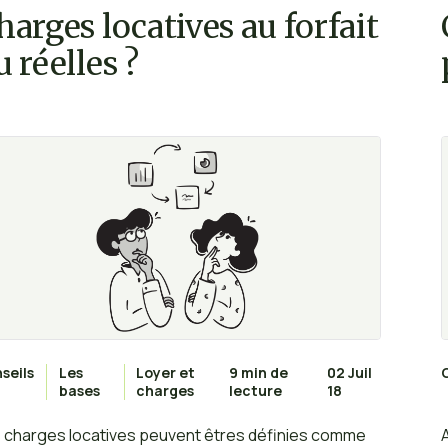
harges locatives au forfait
 contenu et son contexte.
u réelles ?
seils
Les
Loyer et
9 min de
02 Juil
bases
charges
lecture
18
 charges locatives peuvent êtres définies comme