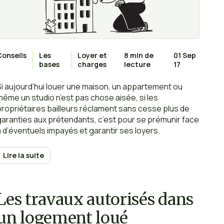
Conseils
Les
Loyer et
8 min de
01 Sep
bases
charges
lecture
17
Si aujourd’hui louer une maison, un appartement ou
même un studio n’est pas chose aisée, si les
propriétaires bailleurs réclament sans cesse plus de
garanties aux prétendants, c’est pour se prémunir face
à d’éventuels impayés et garantir ses loyers.
Lire la suite
Les travaux autorisés dans
un logement loué