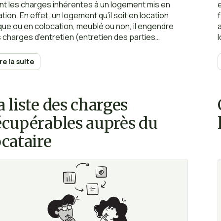
nt les charges inhérentes à un logement mis en
ation. En effet, un logement qu’il soit en location
que ou en colocation, meublé ou non, il engendre
 charges d’entretien (entretien des parties
mmunes, ramassage des ordures ménagères…)
en général le bailleur préfinance quitte à se les faire
ire la suite
bourser ensuite par le locataire d’où leur
ellation de « charges récupérables ». Alors
ment choisir entre les charges locatives au forfait
a liste des charges
réelles ?
écupérables auprès du
ocataire