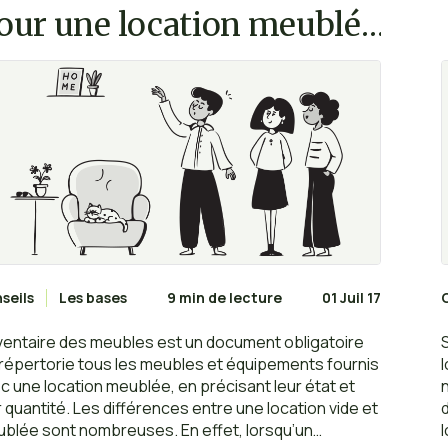
our une location meublée
seils
Les bases
9 min de lecture
01 Juil 17
nventaire des meubles est un document obligatoire
 répertorie tous les meubles et équipements fournis
c une location meublée, en précisant leur état et
r quantité. Les différences entre une location vide et
blée sont nombreuses. En effet, lorsqu’un