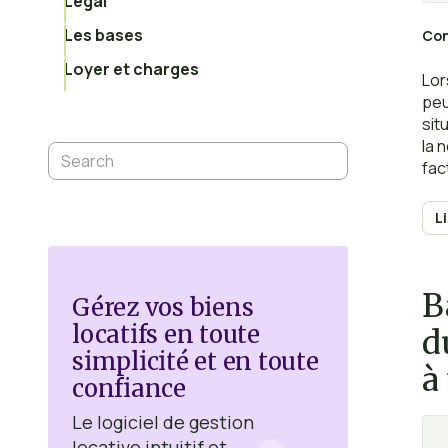
Légal
Les bases
Con
Loyer et charges
Lor
peu
sit
la 
fac
ach
L
B
Gérez vos biens
locatifs en toute
d
simplicité et en toute
à
confiance
Le logiciel de gestion
locative intuitif et