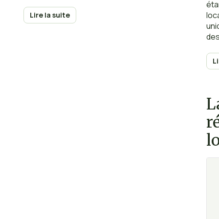
éta
loc
Lire la suite
uni
des
co
qu’
L
rem
app
com
L
ou 
r
l