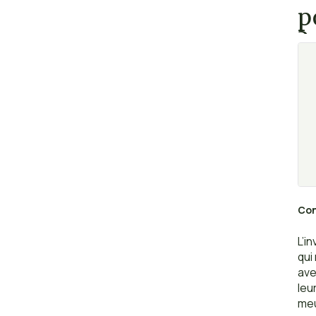
p
?
Con
L’i
qui
ave
leu
meu