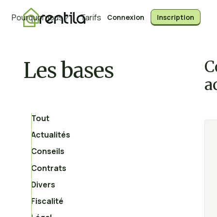
Pourquoi nous ?
Tarifs
Connexion
Inscription
Les bases
C
a
Tout
Actualités
Conseils
Contrats
Divers
Fiscalité