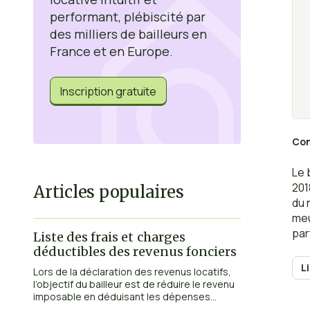
performant, plébiscité par
des milliers de bailleurs en
France et en Europe.
Inscription gratuite
Con
Le 
201
Articles populaires
du 
meu
par
Liste des frais et charges
pro
déductibles des revenus fonciers
mis
L
Lors de la déclaration des revenus locatifs,
ain
l’objectif du bailleur est de réduire le revenu
spé
imposable en déduisant les dépenses...
nou