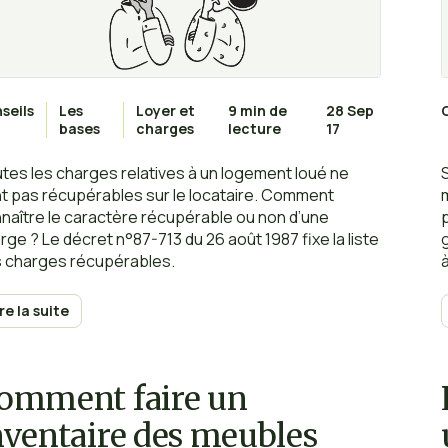
seils
Les
Loyer et
9 min de
28 Sep
bases
charges
lecture
17
tes les charges relatives à un logement loué ne
t pas récupérables sur le locataire. Comment
naître le caractère récupérable ou non d’une
rge ? Le décret n°87-713 du 26 août 1987 fixe la liste
 charges récupérables.
ire la suite
omment faire un
nventaire des meubles